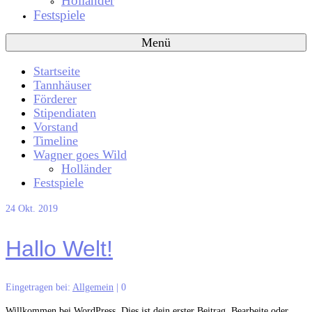
Holländer
Festspiele
Menü
Startseite
Tannhäuser
Förderer
Stipendiaten
Vorstand
Timeline
Wagner goes Wild
Holländer
Festspiele
24
Okt. 2019
Hallo Welt!
Eingetragen bei:
Allgemein
|
0
Willkommen bei WordPress. Dies ist dein erster Beitrag. Bearbeite oder